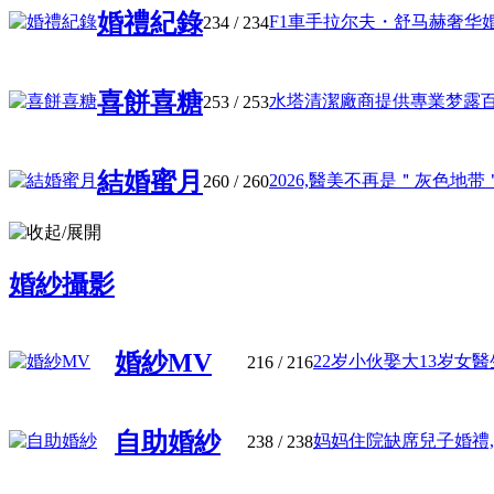
婚禮紀錄
F1車手拉尔夫・舒马赫奢华婚禮,
234
/ 234
喜餅喜糖
水塔清潔廠商提供專業梦露百年诞
253
/ 253
結婚蜜月
2026,醫美不再是＂灰色地带＂ 
260
/ 260
婚紗攝影
婚紗MV
22岁小伙娶大13岁女醫生,
216
/ 216
自助婚紗
妈妈住院缺席兒子婚禮,醫
238
/ 238