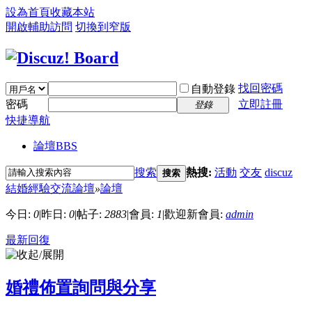
設為首頁
收藏本站
開啟輔助訪問
切換到窄版
找回密碼
自動登錄
密碼
立即註冊
登錄
快捷導航
論壇
BBS
搜索
熱搜:
活動
交友
discuz
搜索
結婚經驗交流論壇
»
論壇
今日:
0
|
昨日:
0
|
帖子:
2883
|
會員:
1
|
歡迎新會員:
admin
最新回復
婚禮佈置詢問與分享