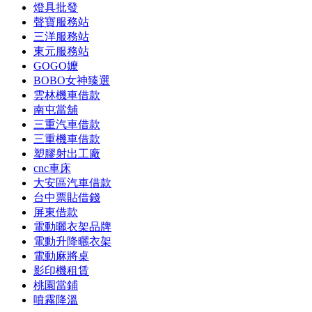
燈具批發
聲寶服務站
三洋服務站
東元服務站
GOGO嬤
BOBO女神臻選
雲林機車借款
南屯當舖
三重汽車借款
三重機車借款
塑膠射出工廠
cnc車床
大安區汽車借款
台中票貼借錢
屏東借款
電動曬衣架品牌
電動升降曬衣架
電動麻將桌
影印機租賃
桃園當鋪
噴霧降溫