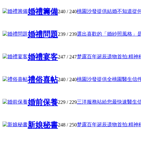
婚禮籌備
桃園沙發提供結婚不知道從何準備
240
/ 240
婚禮問題
選出喜歡的「婚紗照風格」是關鍵
239
/ 239
婚禮宴客
梦露百年诞辰遗物首拍:精神科醫
247
/ 247
禮俗喜帖
桃園沙發提供全桃園醫生信件曝光
240
/ 240
婚前保養
三洋服務站給您最快速醫生信件曝
229
/ 229
新娘秘書
梦露百年诞辰遗物首拍:精神科頭
248
/ 250