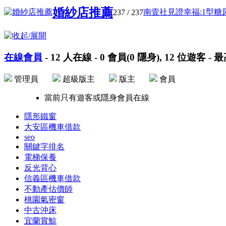
婚紗店推薦
南壹社見證幸福:1型糖尿病
237
/ 237
在線會員
-
12
人在線 -
0
會員(
0
隱身),
12
位遊客 - 
管理員
超級版主
版主
會員
當前只有遊客或隱身會員在線
隱形鐵窗
大安區機車借款
seo
關鍵字排名
電梯保養
反光背心
信義區機車借款
不動產估價師
桃園氣密窗
中古沖床
宜蘭賞鯨