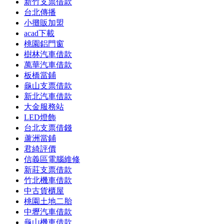
新竹支票借款
台北傳播
小攤販加盟
acad下載
桃園鋁門窗
樹林汽車借款
萬華汽車借款
板橋當鋪
龜山支票借款
新北汽車借款
大金服務站
LED燈飾
台北支票借錢
蘆洲當鋪
君綺評價
信義區電腦維修
新莊支票借款
竹北機車借款
中古貨櫃屋
桃園土地二胎
中壢汽車借款
龜山機車借款